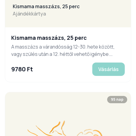
Kismama masszázs, 25 perc
Ajándékkártya
Kismama masszázs, 25 perc
A masszázs a várandósság 12-30. hete között,
vagy szülés után a 12. héttől vehető igénybe.
Időpontfoglalás, információ:
9780 Ft
www.hatmasszazs.com. Legalább 24 órával
Vásárlás
korábban le nem mondott időpont esetén az
ajándékutalványt beváltottnak tekintjük.
95 nap