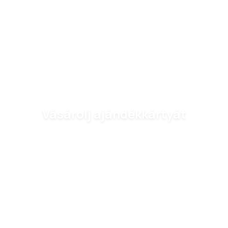
Vásárolj ajándékkártyát
Válassz az alábbi ajándékkártyák közül, és lepd meg
szeretteidet egy különleges élménnyel.