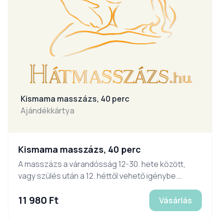
Kismama masszázs, 40 perc
Ajándékkártya
Kismama masszázs, 40 perc
A masszázs a várandósság 12-30. hete között,
vagy szülés után a 12. héttől vehető igénybe.
Időpontfoglalás, információ:
11 980 Ft
www.hatmasszazs.com. Legalább 24 órával
Vásárlás
korábban le nem mondott időpont esetén az