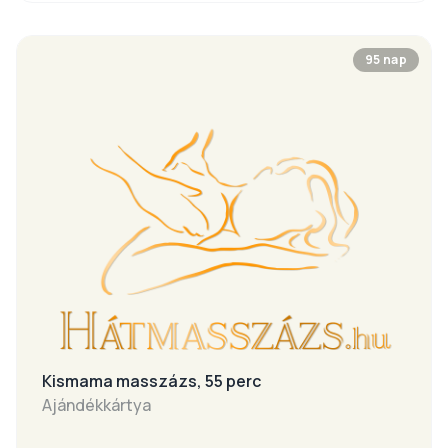
ajándékutalványt beváltottnak tekintjük.
95 nap
Kismama masszázs, 55 perc
Ajándékkártya