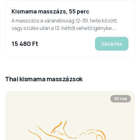
Kismama masszázs, 55 perc
A masszázs a várandósság 12-30. hete között,
vagy szülés után a 12. héttől vehető igénybe.
Időpontfoglalás, információ:
15 480 Ft
www.hatmasszazs.com. Legalább 24 órával
Vásárlás
korábban le nem mondott időpont esetén az
ajándékutalványt beváltottnak tekintjük.
Thai kismama masszázsok
95 nap