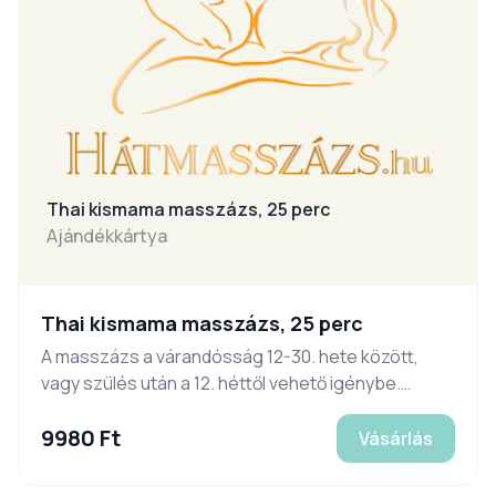
Thai kismama masszázs, 25 perc
Ajándékkártya
Thai kismama masszázs, 25 perc
A masszázs a várandósság 12-30. hete között,
vagy szülés után a 12. héttől vehető igénybe.
Időpontfoglalás, információ:
9980 Ft
www.hatmasszazs.com. Legalább 24 órával
Vásárlás
korábban le nem mondott időpont esetén az
ajándékutalványt beváltottnak tekintjük.